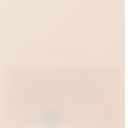
Почта: strelets.6969@yandex.ru
Доставка по всей России
Магазин укрепления семьи и отношений
Адреса магазинов
Краснодар, Зиповская улица, 36
Краснодар, Западный обход, 45 строение 1
Время работы
12:00 - 23:00
Поддержка онлайн
Заказать через: