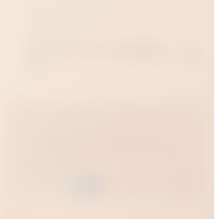
Транспортной компанией СДЭК
Срок доставки от 2 до 10 дней
Почта России
Стоимость доставки — от 150 рублей в
зависимости от региона. Срок доставки — до двух
недель.
Доставка по всей России
Магазин укрепления семьи и отношений
Адреса магазинов
Краснодар, Зиповская улица, 36
Краснодар, Западный обход, 45 строение 1
Время работы
12:00 - 23:00
Поддержка онлайн
Заказать через:
Бренды