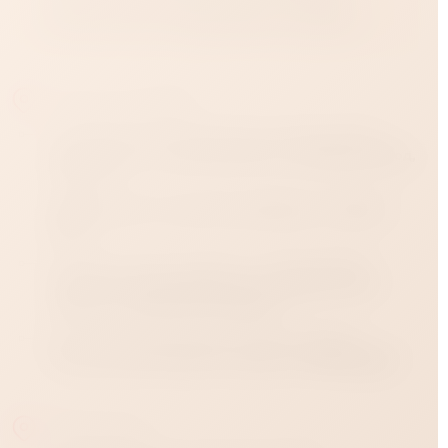
осуществляющие доставку, не имеют
информации о содержимом посылок.
Краснодар:
Самовывоз из магазинов «Стрелец 69»
Краснодар, ул. Зиповская, 36; ул. Западный Обход,
45, стр. 1
Время работы магазинов ежедневно с 12:00 до
23:00
Курьерская доставка по г. Краснодару
Стоимость рассчитывается по тарифу такси и
зависит от удалённости района
Бесплатная доставка по Краснодару
При условии покупки на сумму от 5 000 рублей
Россия: