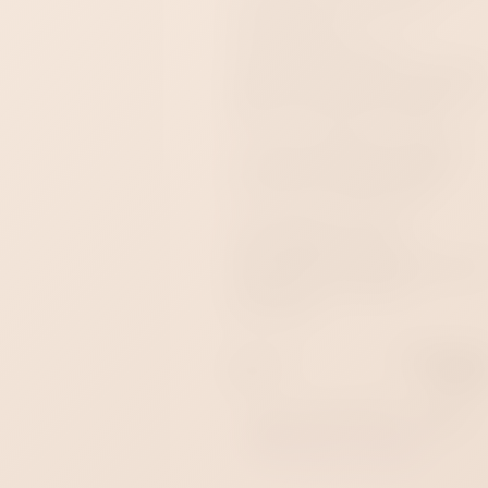
интимными игрушками,
латексными и
полиизопреновыми
презервативами. Компактный
флакон 60 мл удобно хранить
рядом или брать с собой.
Купить лубрикант System
JO Agapé Original можно в
секс-шопе «Стрелец 69».
Доставим заказ по
Краснодару за 1 час,
подготовим к самовывозу ил
отправим по России
анонимно.
Артикул
00-0000724
Пол
Унисек
Все товары бренда - 
System 
JO
Все товары категории - 