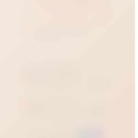
Добавить в корзину
Купить в 1 клик
Доставка
от 1 часа
:
Краснодар?
Наличие в магазинах
Магазин на Зиповской
В наличии
Зиповская улица, 36 ·
ежедневно 12:00–23:00
Магазин на Западном
обходе
В наличии
Западный обход, 45 строение 1
· ежедневно 12:00–23:00
Заказать через: