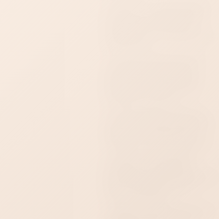
System JO Agapé Original
дарит лёгкое шелковистое
скольжение, близкое по
ощущениям к естественному
увлажнению.
Нежная текстура делает
прикосновения мягче и
чувственнее, не создавая
ощущения тяжёлого или
маслянистого слоя.
Сбалансированный для
интимной зоны pH помогает
сохранить естественный
комфорт во время близости.
Формула не содержит
глицерина, парабенов,
пропиленгликоля, силикона и
масел. Лубрикант легко
смывается водой.
Agapé Original совместим с