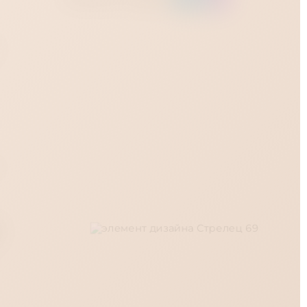
и
7
с