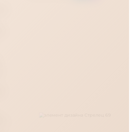
е, а
гает
ая
ода
е
юю
ите
го
м
ами,