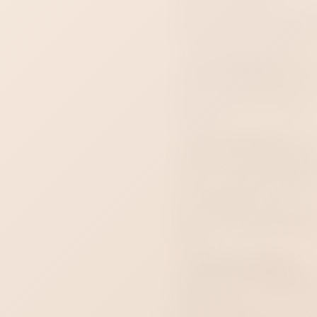
подкладка делает
соприкосновение приятне
ремешок с пряжкой помо
отрегулировать посадку.
Что понадобится:
мягк
салфетка, средство для ух
за натуральной кожей и
отдельный мешочек для
хранения.
Уход и хранение:
посл
использования аккуратно
протрите кожу, внутренн
сторону очистите мягкой
сухой салфеткой. Не
замачивайте маску и суш
вдали от батарей и прямо
солнца.
Готовый сценарий:
дополните маску красны
ошейником или наручник
чтобы собрать