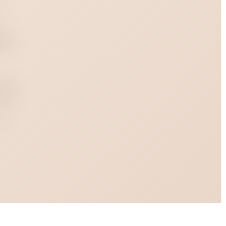
и
че.
рами
елец
05677
асный
 кожа
исекс
ella