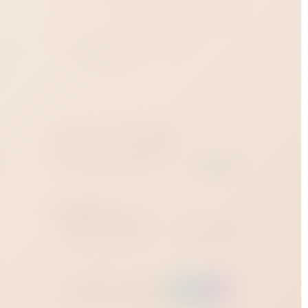
Купить в 1 клик
Доставка
от 1 часа
:
огда
Краснодар?
ся
Наличие в магазинах
и и
Магазин на Зиповской
рой.
В наличии
Зиповская улица, 36 ·
ежедневно 12:00–23:00
Магазин на
Западном обходе
Нет в наличии
Западный обход, 45
строение 1 · ежедневно
12:00–23:00
тив
Заказать через: