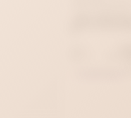
выразительный комплект 
сделать атмосферу еще яр
Купить кожаную маску
Sitabella с круглыми шо
можно в секс-шопе Стр
69.
Артикул
0T-000
Цвет
Кр
Материал
Натуральная
Пол
Ун
Все товары бренда - 
Sitab
Все товары категории - 