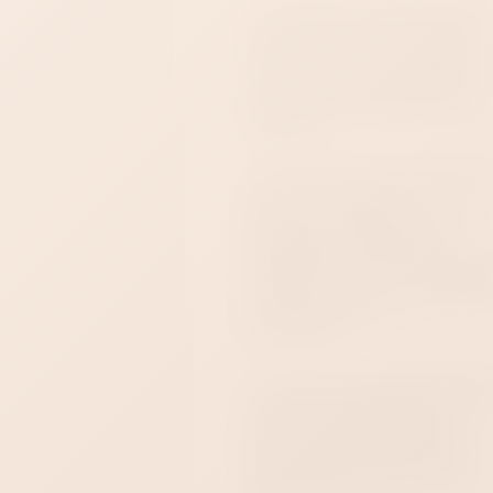
В Satisfyer Connect можно
менять скорость и рисунок
каждого мотора, создавать
собственные программы и
сохранять понравившиеся
варианты.
Режим музыки превращает
ритм композиции в
вибрацию. Дистанционное
управление позволяет
передать настройки партнё
через интернет — это удобн
как рядом, так и на
расстоянии.
Игрушка перезаряжаемая и
водонепроницаемая по
стандарту IPX7. Её можно
использовать в душе или
ванне и промывать после