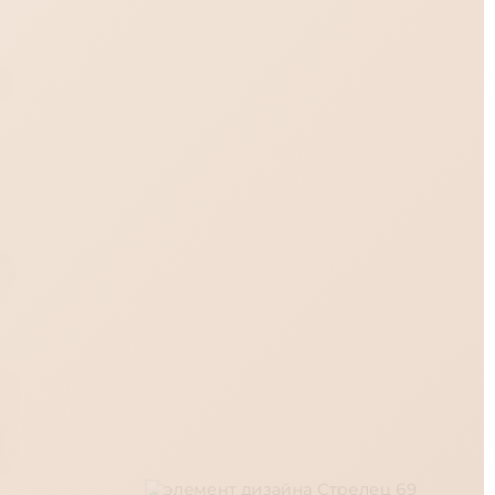
,
е
к.