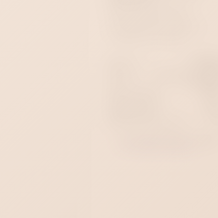
Доступны доставка по
Краснодару за 1 час,
самовывоз и анонимная
отправка по России.
Артикул
УТ-00000
Цвет
Розов
Материал
Медицинский силик
Пол
Женщин
Длина товара
204
Рабочая длина
110
Диаметр мин.
20
Диаметр макс
40
Водонепроницаемый
Все товары бренда - 
Satisfye
Все товары категории - 