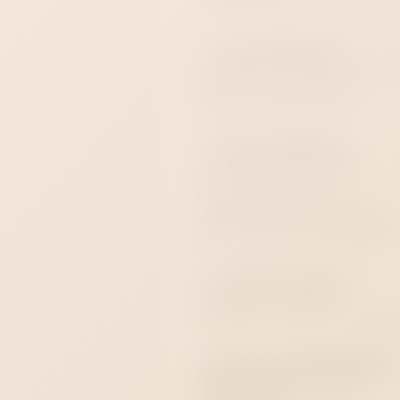
применения.
Что понадобится:
лубрикант на водной основе
средство для очистки и
отдельный мешочек.
Уход и хранение:
очищайте Mono Flex до и
после применения,
просушивайте корпус и
магнитные контакты, хранит
вдали от солнца и нагрева.
Готовый комплект:
розовый Mono Flex,
лубрикант, клинер и мешоче
Купить розовый Satisfyer
Mono Flex в секс-шопе
Стрелец 69