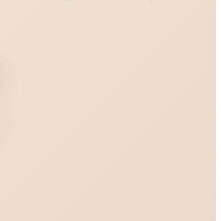
411
ый
он
ам
мм.
мм.
мм.
мм.
Да
r