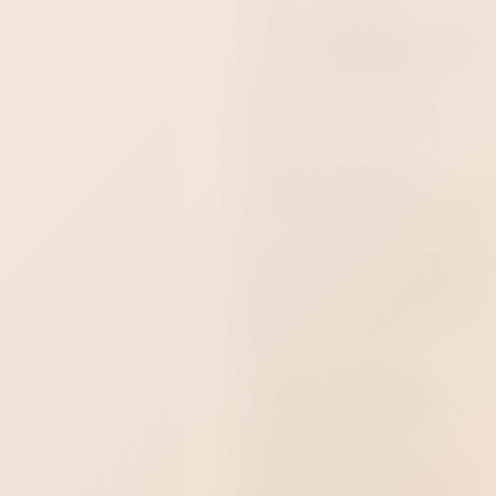
удобную посадку.
Что понадобится:
мягкое
мыло, антибактериальный
клинер для интимных
игрушек, салфетка и
отдельный мешочек для
хранения.
Уход и хранение:
силиконовую часть очищайте
теплой водой с мылом до и
после использования, затем
применяйте клинер. Кожаны
ремешки и декоративную
розу не замачивайте. Перед
хранением полностью
высушите изделие.
Готовый сценарий:
сочетайте кляп с черной
маской, кожаными
наручниками и одним
красным акцентом, чтобы