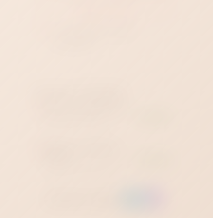
Купить в 1 клик
Доставка
от 1 часа
:
Краснодар?
Наличие в магазинах
Магазин на Зиповской
В наличии
Зиповская улица, 36 ·
ежедневно 12:00–23:00
Магазин на Западном
обходе
В наличии
Западный обход, 45 строение 1
· ежедневно 12:00–23:00
Заказать через: