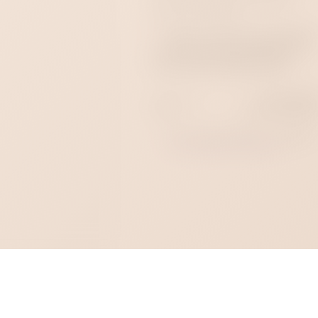
роза оставалась главной
деталью образа.
Купить кляп-шар Sitabella
с красной розой можно в
секс-шопе Стрелец 69.
Артикул
НФ-0000052
Цвет
Черный
Красны
,
Все товары бренда - 
Sitabella
Все товары категории - 