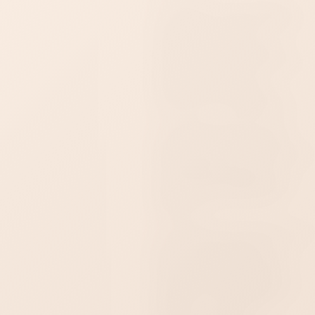
Большая красная роза
Фаллопротезы
превращает строгий БДСМ-
аксессуар в яркую и
соблазнительную деталь
образа. Контраст черного и
красного выглядит
одновременно дерзко,
чувственно и празднично.
Шар диаметром 44 мм
изготовлен из силикона.
Черные ремешки выполнены
из натуральной кожи,
металлическая фурнитура
имеет никелированное
покрытие.
Объемная роза сделана из
легкого фоамирана и
располагается с внешней
стороны шара. Пряжка
позволяет отрегулировать
ремешок и подобрать