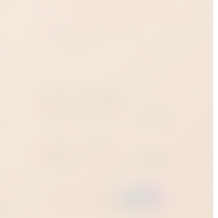
ерия
Купить в 1 клик
,
Доставка
от 1 часа
:
Краснодар?
ентр
Наличие в магазинах
Магазин на Зиповской
В наличии
я
Зиповская улица, 36 ·
ежедневно 12:00–23:00
ес —
Магазин на Западном
обходе
В наличии
Западный обход, 45 строение 1
х
· ежедневно 12:00–23:00
Заказать через:
ад,
 на