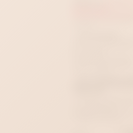
понадобится:
лубрикант 
водной основе
,
антибактериальный кли
и отдельный мешочек для
хранения.
Уход и хранение:
промывайте игрушку водо
мягким мылом до и после
использования,
обрабатывайте клинером,
полностью просушивайте
храните отдельно.
Купить виброяйцо L’Eroina
Choppy можно в секс-ш
«Стрелец 69».
Доставим по Краснодару за
1 час, подготовим к
самовывозу или анонимн
отправим по России.
Артикул
УТ-000