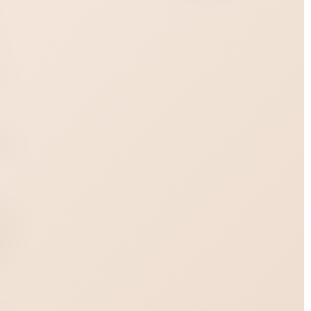
:
под
ет
ное
ость
 100
ляет
душе
ой
ы