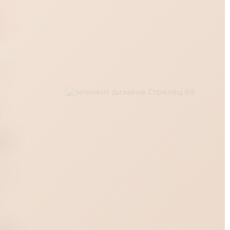
на
нер
й с
 и
опе
о
07264