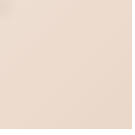
Синий
ликон
инам