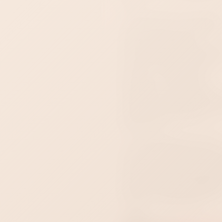
паузу.
Приложение открывает
дополнительные сценарии
музыкальный режим
подстраивает вибрацию 
ритм, рисование позволя
создавать собственные
рисунки, шейк-режим
реагирует на движения
смартфона, а дистанцион
управление даёт возможн
играть вместе даже на
расстоянии.
Choppy работает до 50
минут и заряжается около
минут. Защита IPX7 позво
использовать игрушку в 
или ванне. Перед зарядк
корпус и контакты должн
полностью высохнуть.
Что